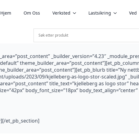
Hjem
Om Oss
Verksted
Lastsikring
Ved
r_area=”post_content” _builder_version=”4.23″ _module_pre
”default” theme_builder_area=”post_content”][et_pb_column
me_builder_area=”post_content”][et_pb_blurb title=”Ny net
t/uploads/2023/09/kjelleberg-as-logo-stor-scaled.jpg” _bui
rea=”post_content” title_text=”kjelleberg as logo stor” h
size=”42px” body_font_size=”18px” body_text_align=”center
][/et_pb_section]