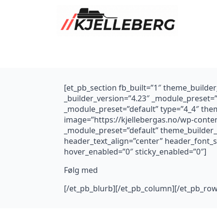
[et_pb_section fb_built=”1″ theme_builde
_builder_version=”4.23″ _module_preset=
_module_preset=”default” type=”4_4″ the
image=”https://kjellebergas.no/wp-conten
_module_preset=”default” theme_builder_a
header_text_align=”center” header_font_
hover_enabled=”0″ sticky_enabled=”0″]
Følg med
[/et_pb_blurb][/et_pb_column][/et_pb_row