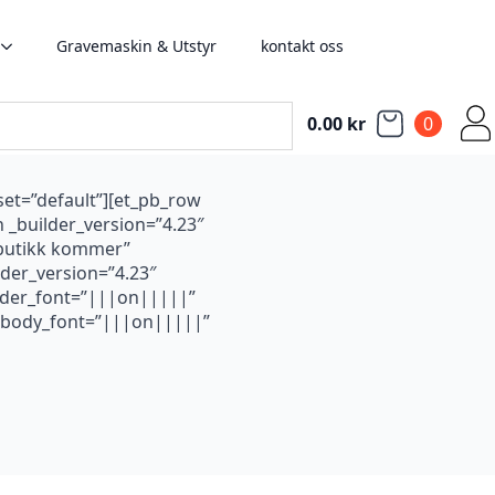
Gravemaskin & Utstyr
kontakt oss
0.00
kr
0
set=”default”][et_pb_row
 _builder_version=”4.23″
tbutikk kommer”
lder_version=”4.23″
eader_font=”|||on|||||”
” body_font=”|||on|||||”