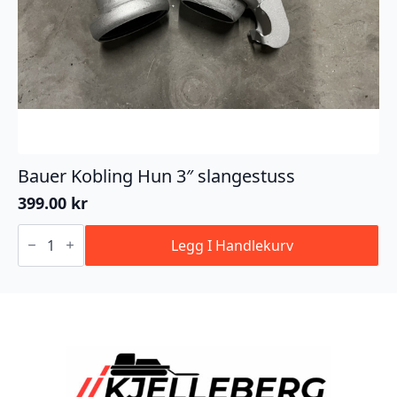
Bauer Kobling Hun 3″ slangestuss
399.00
kr
Bauer
Kobling
Legg I Handlekurv
Hun
3"
slangestuss
antall