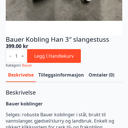
Bauer Kobling Han 3″ slangestuss
399.00
kr
Bauer
Kobling
Legg I Handlekurv
Han
3"
Kategori:
Bauer
slangestuss
antall
Beskrivelse
Tilleggsinformasjon
Omtaler (0)
Beskrivelse
Bauer koblinger
Selges: robuste Bauer koblinger i stål, brukt til
vannslanger, gjødsel/slurry og landbruk. Enkelt og
sikkert klikksystem for rask til- og frakobling.