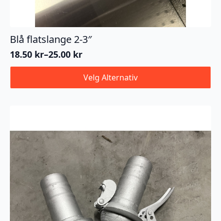
Blå flatslange 2-3″
18.50
kr
–
25.00
kr
Prisområde:
18.50 kr
Dette
Velg Alternativ
til
produktet
25.00 kr
har
flere
varianter.
Alternativene
kan
velges
på
produktsiden