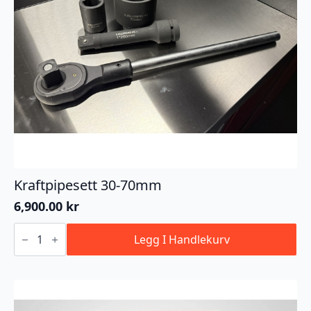
Kraftpipesett 30-70mm
6,900.00
kr
Kraftpipesett
30-
Legg I Handlekurv
70mm
antall