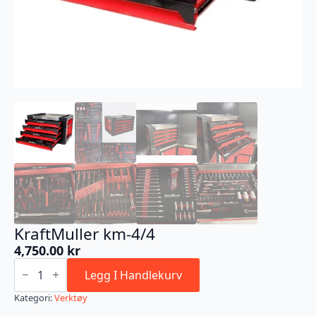
KraftMuller km-4/4
4,750.00
kr
KraftMuller
km-
Legg I Handlekurv
4/4
antall
Kategori:
Verktøy