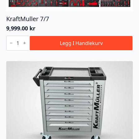
KraftMuller 7/7
9,999.00
kr
KraftMuller
7/7
Legg I Handlekurv
antall