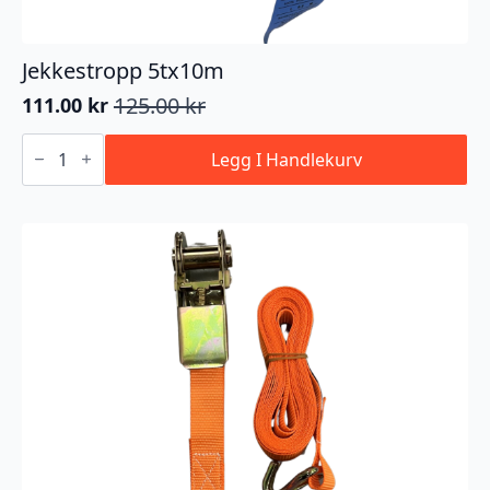
Jekkestropp 5tx10m
125.00
kr
111.00
kr
Opprinnelig
Nåværende
pris
pris
Jekkestropp
5tx10m
Legg I Handlekurv
var:
er:
antall
125.00 kr.
111.00 kr.