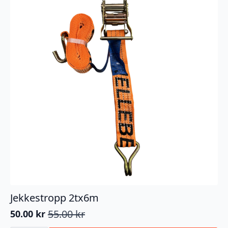
Jekkestropp 2tx6m
55.00
kr
50.00
kr
Opprinnelig
Nåværende