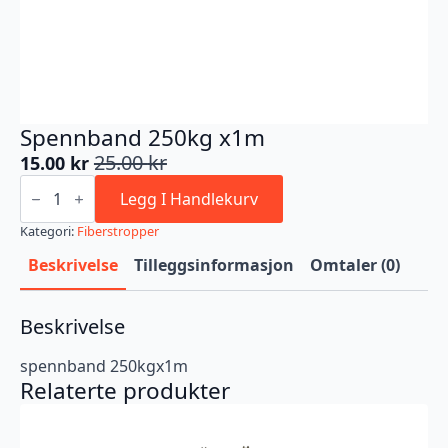
Spennband 250kg x1m
25.00
kr
15.00
kr
Opprinnelig
Nåværende
Spennband
pris
pris
250kg
Legg I Handlekurv
var:
er:
x1m
antall
Kategori:
Fiberstropper
25.00 kr.
15.00 kr.
Beskrivelse
Tilleggsinformasjon
Omtaler (0)
Beskrivelse
spennband 250kgx1m
Relaterte produkter