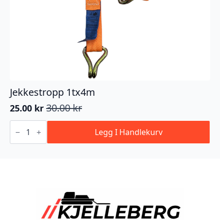
Jekkestropp 1tx4m
30.00
kr
25.00
kr
Opprinnelig
Nåværende
pris
pris
Jekkestropp
1tx4m
Legg I Handlekurv
var:
er:
antall
30.00 kr.
25.00 kr.