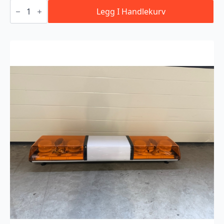
LED
Varsellysbjelke
Legg I Handlekurv
med
trådløs
fjernkontroll
antall