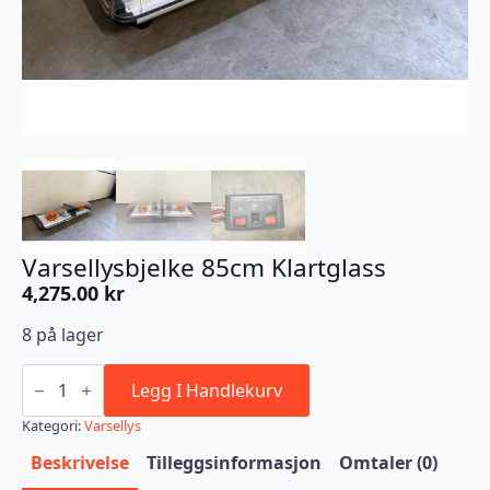
Varsellysbjelke 85cm Klartglass
4,275.00
kr
8 på lager
Varsellysbjelke
85cm
Legg I Handlekurv
Klartglass
antall
Kategori:
Varsellys
Beskrivelse
Tilleggsinformasjon
Omtaler (0)