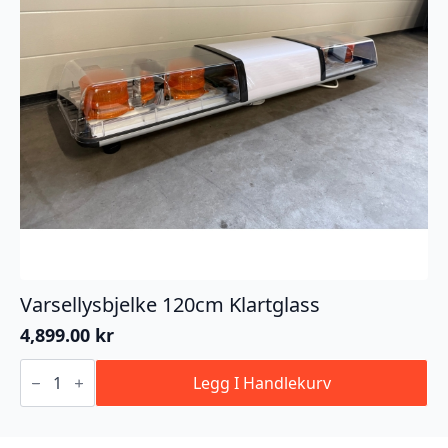
Varsellysbjelke 120cm Klartglass
4,899.00
kr
Varsellysbjelke
120cm
Legg I Handlekurv
Klartglass
antall