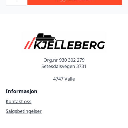
med
trådløs
fjernkontroll
antall
Org.nr 930 302 279
Setesdalsvegen 3731
4747 Valle
Informasjon
Kontakt oss
Salgsbetingelser