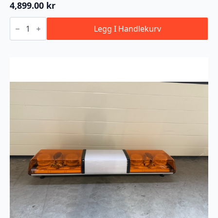
4,899.00
kr
Varsellysbjelke
120cm
Legg I Handlekurv
Klartglass
antall